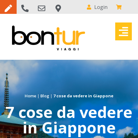
Login
Home
|
Blog
|
7 cose da vedere in Giappone
7 cose da vedere
in Giappone