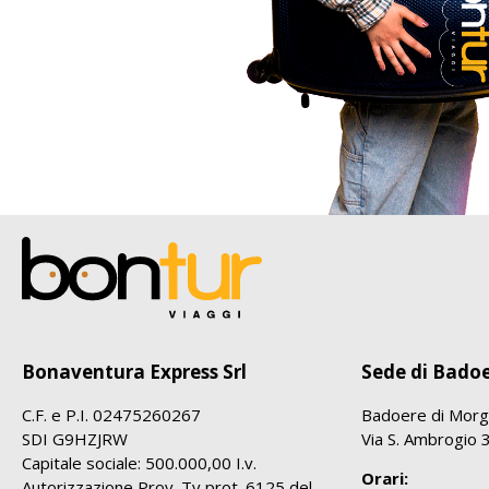
Bonaventura Express Srl
Sede di Bado
C.F. e P.I. 02475260267
Badoere di Morg
SDI G9HZJRW
Via S. Ambrogio 
Capitale sociale: 500.000,00 I.v.
Orari:
Autorizzazione Prov. Tv prot. 6125 del