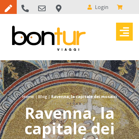
Login
Home
|
Blog
|
Ravenna, la capitale dei mosaici
Ravenna, la
capitale dei