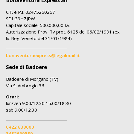
Bonaventura Express Srl
C.F. e P.I. 02475260267
SDI G9HZJRW
Capitale sociale: 500.000,00 I.v.
Autorizzazione Prov. Tv prot. 6125 del 06/02/1991 (ex
lic Reg. Veneto del 31/01/1984)
bonaventuraexpress@legalmail.it
Sede di Badoere
Badoere di Morgano (TV)
Via S. Ambrogio 36
Orari:
lun/ven 9.00/12.30 15.00/18.30
sab 9.00/12.30
0422 838000
3482659589