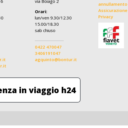
36
via Boiago 2
annullamento
Assicurazione 
Orari:
Privacy
30
lun/ven 9.30/12.30
15.00/18.30
sab chiuso
0422 470047
3406191047
.it
agquinto@bontur.it
.it
enza in viaggio h24