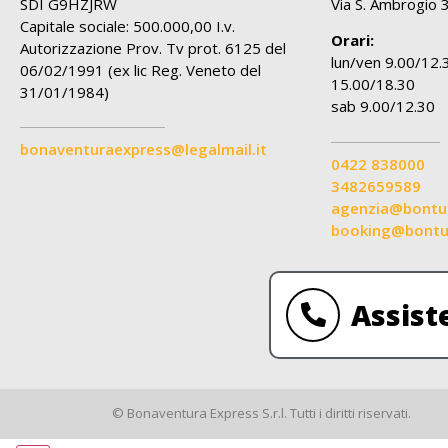
SDI G9HZJRW
Via S. Ambrogio 
Capitale sociale: 500.000,00 I.v.
Orari:
Autorizzazione Prov. Tv prot. 6125 del
lun/ven 9.00/12.
06/02/1991 (ex lic Reg. Veneto del
15.00/18.30
31/01/1984)
sab 9.00/12.30
bonaventuraexpress@legalmail.it
0422 838000
3482659589
agenzia@bontur
booking@bontur
Assist
© Bonaventura Express S.r.l. Tutti i diritti riservati.