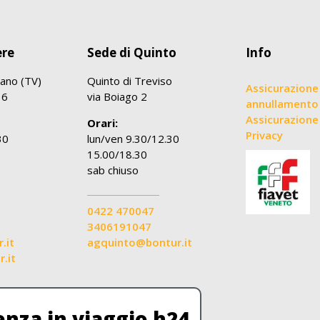
ere
Sede di Quinto
Info
ano (TV)
Quinto di Treviso
Assicurazione
36
via Boiago 2
annullamento
Assicurazione 
Orari:
Privacy
30
lun/ven 9.30/12.30
15.00/18.30
sab chiuso
0422 470047
3406191047
.it
agquinto@bontur.it
.it
enza in viaggio h24