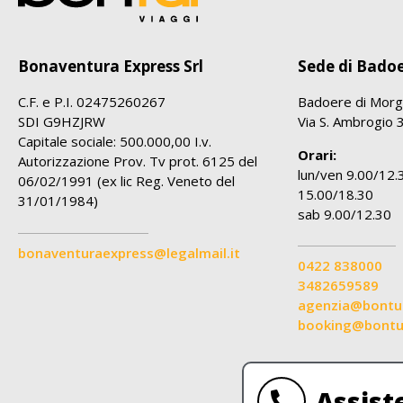
Bonaventura Express Srl
Sede di Bado
C.F. e P.I. 02475260267
Badoere di Morg
SDI G9HZJRW
Via S. Ambrogio 
Capitale sociale: 500.000,00 I.v.
Orari:
Autorizzazione Prov. Tv prot. 6125 del
lun/ven 9.00/12.
06/02/1991 (ex lic Reg. Veneto del
15.00/18.30
31/01/1984)
sab 9.00/12.30
bonaventuraexpress@legalmail.it
0422 838000
3482659589
agenzia@bontur
booking@bontur
Assist