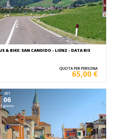
US & BIKE: SAN CANDIDO - LIENZ - DATA BIS
QUOTA PER PERSONA
65,00 €
SET
06
1 giorno