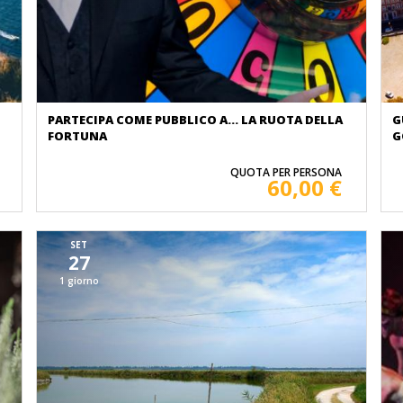
PARTECIPA COME PUBBLICO A... LA RUOTA DELLA
G
FORTUNA
G
QUOTA PER PERSONA
60,00 €
SET
27
1 giorno