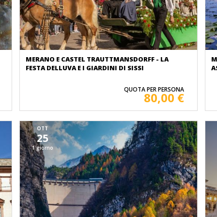
MERANO E CASTEL TRAUTTMANSDORFF - LA
M
FESTA DELLUVA E I GIARDINI DI SISSI
A
QUOTA PER PERSONA
80,00 €
OTT
25
1 giorno