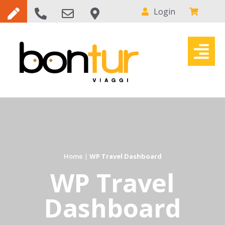
Login
Home
|
WP Travel Dashboard
WP Travel
Dashboard